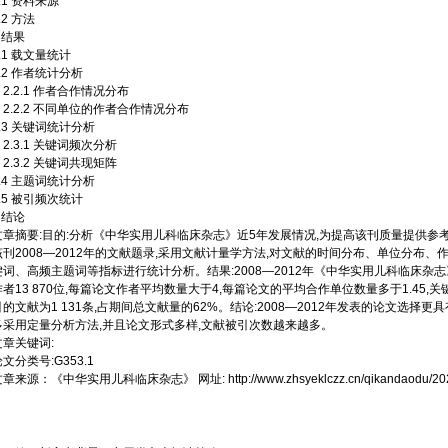
.1 资料来源
.2 方法
 结果
.1 载文量统计
2.2 作者统计分析
2.2.1 作者合作情况分布
2.2.2 不同单位的作者合作情况分布
2.3 关键词统计分析
2.3.1 关键词频次分析
2.3.2 关键词共现矩阵
2.4 主题词统计分析
2.5 被引频次统计
 结论
文章摘要:目的:分析《中华实用儿科临床杂志》近5年发展情况,为提高该刊质量提供参考
该刊2008—2012年的文献题录,采用文献计量学方法,对文献的时间分布、单位分布
键词、高频主题词等指标进行统计分析。结果:2008—2012年《中华实用儿科临床杂志》
作者13 870位,每篇论文作者平均数量大于4,每篇论文的平均合作单位数量多于1.45,关
引的文献为1 131条,占期间总文献量的62%。结论:2008—2012年发表的论文选择
多采用定量分析方法,并且论文形式多样,文献被引次数越来越多。
文章关键词:
文分类号:G353.1
文章来源：
《中华实用儿科临床杂志》
网址:
http://www.zhsyeklczz.cn/qikandaodu/2