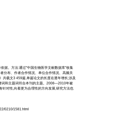
依据。方法:通过"中国生物医学文献数据库"收集
、作者分布、作者合作情况、单位合作情况、高频关
共载文3 459篇,单篇论文的长度在逐年增长;涉及
键词和主题词符合本刊的主题。2008—2010年被
更具有针对性,向着更为合理性的方向发展,研究方法也
022/0210/1581.html