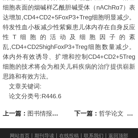
细胞表面的烟碱样乙酰胆碱受体（nAChRα7）表
达增加,CD4+CD2+5FoxP3+Treg细胞明显减少。
特发性血小板减少性紫癜患儿体内存在自身反应
性T细胞的活动及细胞因子的紊
乱,CD4+CD25highFoxP3+Treg细胞数量减少。
体内外有效诱导、扩增和控制CD4+CD2+5Treg
细胞的技术将会为相关儿科疾病的治疗提供崭新
思路和有效方法。
文章关键词:
论文分类号:R446.6
上一篇：
图书情报与数字图书馆论文_2008—2012年《中华
下一篇：
哲学论文_维特根斯坦是实用主义者吗——一项学
网站首页
丨
期刊导读
丨
在线投稿
丨
联系我们
丨
返回顶部