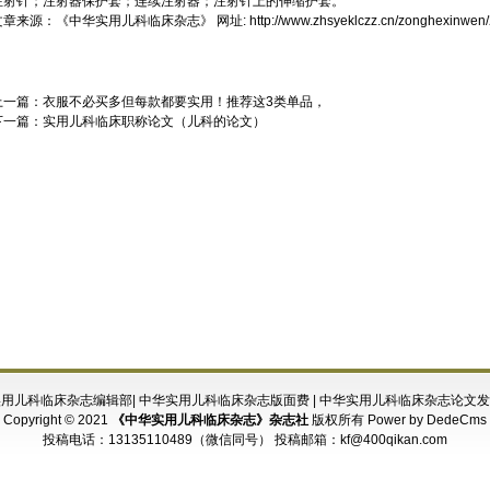
注射针；注射器保护套；连续注射器；注射针上的伸缩护套。
文章来源：
《中华实用儿科临床杂志》
网址:
http://www.zhsyeklczz.cn/zonghexinwen
上一篇：
衣服不必买多但每款都要实用！推荐这3类单品，
下一篇：
实用儿科临床职称论文（儿科的论文）
实用儿科临床杂志编辑部
|
中华实用儿科临床杂志版面费
|
中华实用儿科临床杂志论文发
Copyright © 2021
《中华实用儿科临床杂志》杂志社
版权所有
Power by DedeCms
投稿电话：
13135110489（微信同号）
投稿邮箱：
kf@400qikan.com